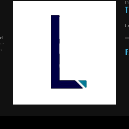
E
to
el
úne
o