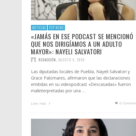
LOS RETOS DE «CAMBIAR LA CUCHARA POR L
FIRMEZA Y DIGNIDAD: POR QUÉ NECESITAS TU
CASTILLOS DE ARENA
MODA VS. LOGÍSTICA: EL ‘TALLE PERFECTO’
«JAMÁS EN ESE PODCAST SE MENCIONÓ QUE
COMPUTADORA» SIN PERDER LA ESENCIA, AN
ENOJO
REDEFINE LA RENTABILIDAD DEL ECOMMERCE 
NOS DIRIGÍAMOS A UN ADULTO MAYOR»: NAYE
TERESA ITURRIAGA OSA
,
ABRIL 11, 2021
NOTICIAS
TOP NEWS
MARÍA ARROYO
MÉXICO
SALVATORI
REDACCIÓN
,
JUNIO 30, 2026
«JAMÁS EN ESE PODCAST SE MENCIONÓ
TONANZI GRANADOS
REDACCIÓN
,
JULIO 14, 2026
,
MAYO 9, 2026
REDACCIÓN
,
AGOSTO 5, 2026
QUE NOS DIRIGÍAMOS A UN ADULTO
MAYOR»: NAYELI SALVATORI
REDACCIÓN
,
AGOSTO 5, 2026
Las diputadas locales de Puebla, Nayeli Salvatori y
Grace Palomares, afirmaron que las declaraciones
emitidas en su videopodcast «Descasadas» fueron
malinterpretadas por una …
0 Commen
Leer más