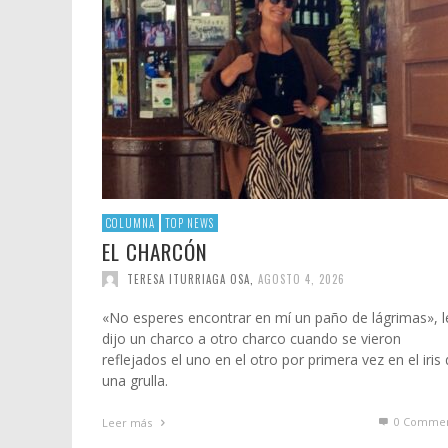
COLUMNA
TOP NEWS
EL CHARCÓN
TERESA ITURRIAGA OSA
,
AGOSTO 4, 2026
«No esperes encontrar en mí un paño de lágrimas», l
dijo un charco a otro charco cuando se vieron
reflejados el uno en el otro por primera vez en el iris
una grulla.
0 Commen
Leer más