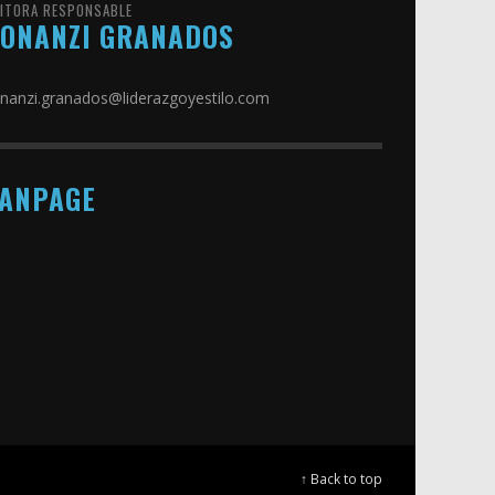
DITORA RESPONSABLE
TONANZI GRANADOS
nanzi.granados@liderazgoyestilo.com
FANPAGE
↑ Back to top