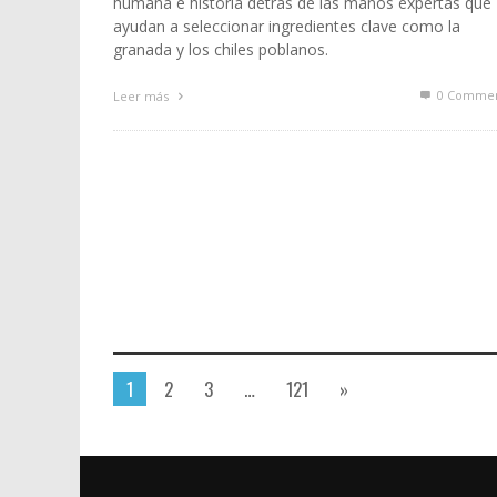
humana e historia detrás de las manos expertas que
ayudan a seleccionar ingredientes clave como la
granada y los chiles poblanos.
0 Commen
Leer más
1
2
3
…
121
»